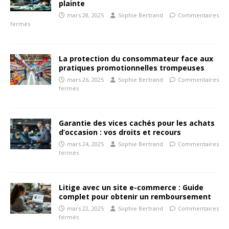
plainte
mars 28, 2025
Sophie Bertrand
Commentaires
fermés
La protection du consommateur face aux
pratiques promotionnelles trompeuses
mars 26, 2025
Sophie Bertrand
Commentaires
fermés
Garantie des vices cachés pour les achats
d’occasion : vos droits et recours
mars 24, 2025
Sophie Bertrand
Commentaires
fermés
Litige avec un site e-commerce : Guide
complet pour obtenir un remboursement
mars 22, 2025
Sophie Bertrand
Commentaires
fermés