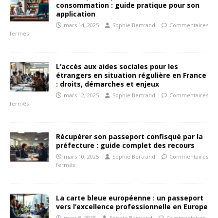
consommation : guide pratique pour son
application
mars 14, 2025
Sophie Bertrand
Commentaires
fermés
L’accès aux aides sociales pour les
étrangers en situation régulière en France
: droits, démarches et enjeux
mars 12, 2025
Sophie Bertrand
Commentaires
fermés
Récupérer son passeport confisqué par la
préfecture : guide complet des recours
mars 10, 2025
Sophie Bertrand
Commentaires
fermés
La carte bleue européenne : un passeport
vers l’excellence professionnelle en Europe
mars 8, 2025
Sophie Bertrand
Commentaires