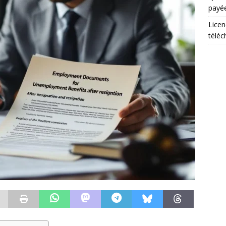
payée
Licen
téléc