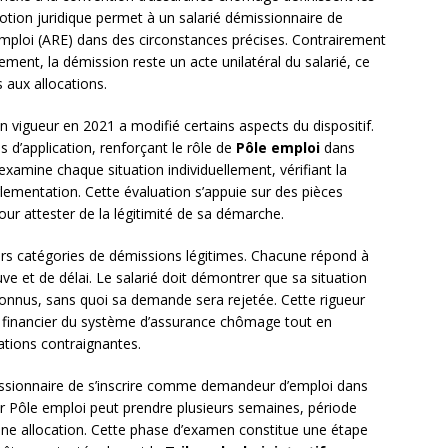
notion juridique permet à un salarié démissionnaire de
 l’emploi (ARE) dans des circonstances précises. Contrairement
ement, la démission reste un acte unilatéral du salarié, ce
s aux allocations.
vigueur en 2021 a modifié certains aspects du dispositif.
s d’application, renforçant le rôle de
Pôle emploi
dans
 examine chaque situation individuellement, vérifiant la
églementation. Cette évaluation s’appuie sur des pièces
our attester de la légitimité de sa démarche.
urs catégories de démissions légitimes. Chacune répond à
e et de délai. Le salarié doit démontrer que sa situation
onnus, sans quoi sa demande sera rejetée. Cette rigueur
bre financier du système d’assurance chômage tout en
ations contraignantes.
ssionnaire de s’inscrire comme demandeur d’emploi dans
 par Pôle emploi peut prendre plusieurs semaines, période
une allocation. Cette phase d’examen constitue une étape