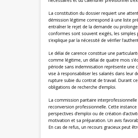
nécessaires et du calendrier prévisionnel d’
La constitution du dossier requiert une atte
démission légitime correspond à une liste pré
entraîner le rejet de la demande ou prolonger 
conformes sont souvent exigés, les simples 
s’explique par la nécessité de vérifier l’authe
Le délai de carence constitue une particular
comme légitime, un délai de quatre mois s’éc
période sans indemnisation représente une con
vise à responsabiliser les salariés dans leur 
rupture subie du contrat de travail. Durant 
obligations de recherche d’emploi.
La commission paritaire interprofessionnelle 
reconversion professionnelle. Cette instance 
perspectives d’emploi ou de création d’activi
motivation et sa préparation. Un avis favora
En cas de refus, un recours gracieux peut êt