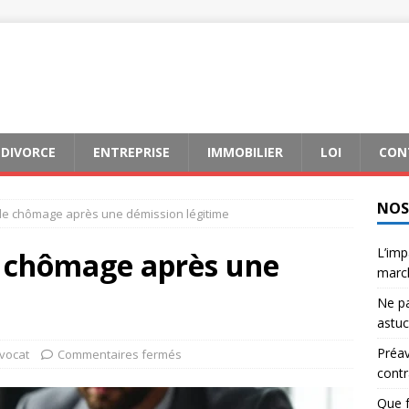
DIVORCE
ENTREPRISE
IMMOBILIER
LOI
CON
NOS
 le chômage après une démission légitime
L’imp
e chômage après une
marc
Ne pa
astu
Préavi
vocat
Commentaires fermés
contr
Que f