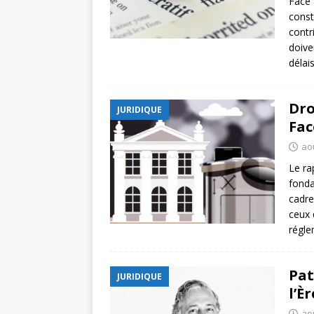
Face 
const
contr
doive
délais
Dro
JURIDIQUE
Fac
ao
Le ra
fonda
cadre
ceux 
régle
Pat
JURIDIQUE
l’È
ao