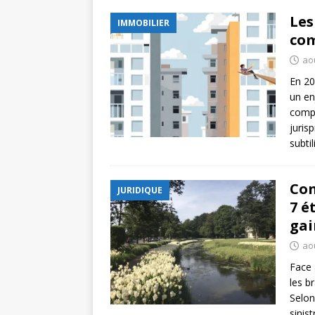
Les
IMMOBILIER
com
ao
En 20
un en
compl
juris
subti
Con
JURIDIQUE
7 é
gai
aoû
Face 
les b
Selon
sinist