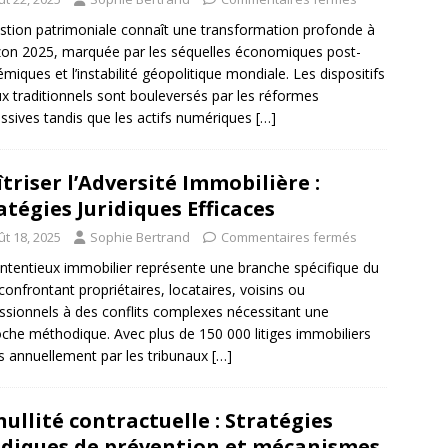
stion patrimoniale connaît une transformation profonde à
izon 2025, marquée par les séquelles économiques post-
miques et l’instabilité géopolitique mondiale. Les dispositifs
ux traditionnels sont bouleversés par les réformes
ssives tandis que les actifs numériques
[…]
triser l’Adversité Immobilière :
atégies Juridiques Efficaces
ût 18, 2025
Sophie Bertrand
Commentaires fermés
ntentieux immobilier représente une branche spécifique du
 confrontant propriétaires, locataires, voisins ou
ssionnels à des conflits complexes nécessitant une
che méthodique. Avec plus de 150 000 litiges immobiliers
és annuellement par les tribunaux
[…]
nullité contractuelle : Stratégies
idiques de prévention et mécanismes