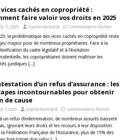
 vices cachés en copropriété :
ment faire valoir vos droits en 2025
ût 11, 2025
Sophie Bertrand
Commentaires fermés
25, la problématique des vices cachés en copropriété reste
jeu majeur pour de nombreux propriétaires. Face à la
exification du cadre législatif et à l’évolution
prudentielle, les copropriétaires doivent maîtriser les
lités juridiques
[…]
testation d’un refus d’assurance : les
tapes incontournables pour obtenir
n de cause
t 7, 2025
Sophie Bertrand
Commentaires fermés
à un refus d’indemnisation, de nombreux assurés baissent
ras, ignorant leurs droits et les recours à leur disposition.
 la Fédération Française de l’Assurance, plus de 15% des
res font l’objet d’un refus
[…]