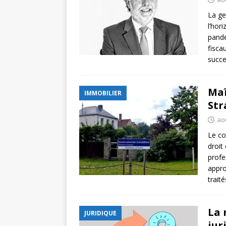
La ge
l’hor
pandé
fisca
succe
Maî
IMMOBILIER
Str
ao
Le co
droit
profe
appro
trait
La 
JURIDIQUE
jur