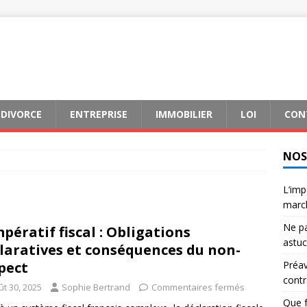
DIVORCE
ENTREPRISE
IMMOBILIER
LOI
CON
NOS
L’imp
marc
Ne pa
mpératif fiscal : Obligations
astu
laratives et conséquences du non-
pect
Préavi
contr
ût 30, 2025
Sophie Bertrand
Commentaires fermés
Que f