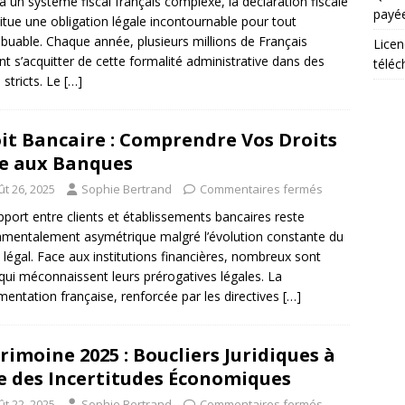
à un système fiscal français complexe, la déclaration fiscale
payée
itue une obligation légale incontournable pour tout
ibuable. Chaque année, plusieurs millions de Français
Licen
nt s’acquitter de cette formalité administrative dans des
téléc
 stricts. Le
[…]
it Bancaire : Comprendre Vos Droits
e aux Banques
ût 26, 2025
Sophie Bertrand
Commentaires fermés
pport entre clients et établissements bancaires reste
mentalement asymétrique malgré l’évolution constante du
 légal. Face aux institutions financières, nombreux sont
qui méconnaissent leurs prérogatives légales. La
mentation française, renforcée par les directives
[…]
rimoine 2025 : Boucliers Juridiques à
re des Incertitudes Économiques
ût 22, 2025
Sophie Bertrand
Commentaires fermés