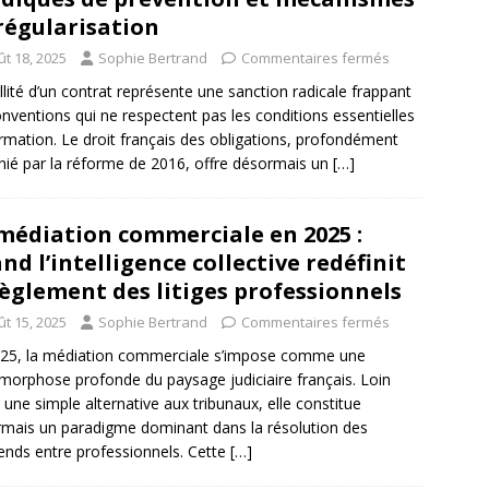
régularisation
ût 18, 2025
Sophie Bertrand
Commentaires fermés
llité d’un contrat représente une sanction radicale frappant
onventions qui ne respectent pas les conditions essentielles
rmation. Le droit français des obligations, profondément
ié par la réforme de 2016, offre désormais un
[…]
médiation commerciale en 2025 :
nd l’intelligence collective redéfinit
règlement des litiges professionnels
ût 15, 2025
Sophie Bertrand
Commentaires fermés
25, la médiation commerciale s’impose comme une
orphose profonde du paysage judiciaire français. Loin
e une simple alternative aux tribunaux, elle constitue
mais un paradigme dominant dans la résolution des
rends entre professionnels. Cette
[…]