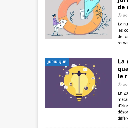
de 
ao
La nu
les c
de fo
reman
La 
JURIDIQUE
qua
le 
ao
En 20
métam
d’êtr
désor
diffé